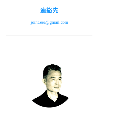
連絡先
joint.eea@gmail.com
​代表
鳥山喜功（とりやま よしのり）
1969年11月7日生 掛川市出身
掛川市立掛川西中学校卒業